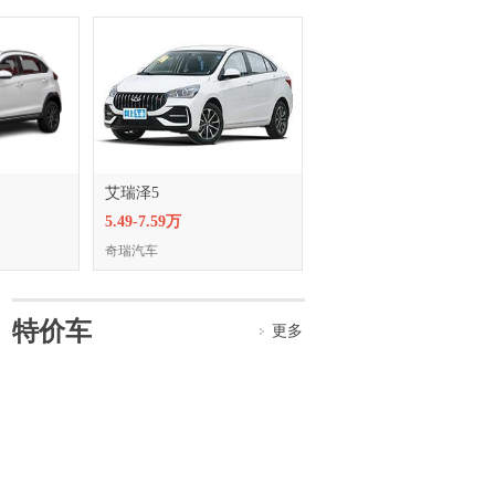
艾瑞泽5
5.49-7.59万
奇瑞汽车
特价车
更多