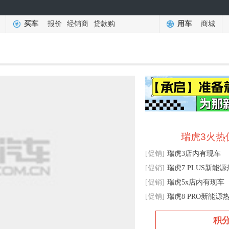
买车
报价
经销商
贷款购
用车
商城
瑞虎3火热
[促销]
瑞虎3店内有现车
[促销]
瑞虎7 PLUS新能
[促销]
瑞虎5x店内有现车
[促销]
瑞虎8 PRO新能源
积