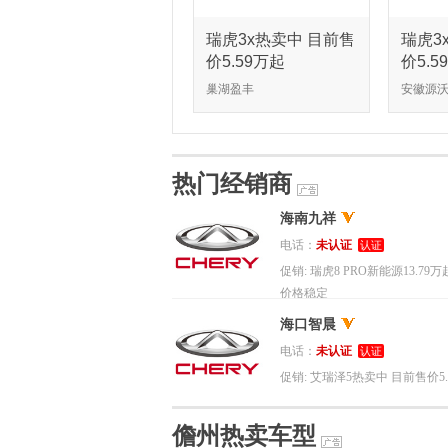
瑞虎3x热卖中 目前售
瑞虎3
价5.59万起
价5.5
巢湖盈丰
安徽源
热门经销商
海南九祥
电话：
未认证
认证
促销:
瑞虎8 PRO新能源13.79
价格稳定
海口智晨
电话：
未认证
认证
促销:
艾瑞泽5热卖中 目前售价5.
起
儋州热卖车型