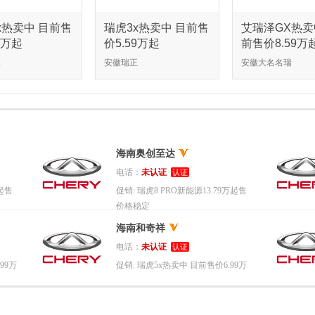
x热卖中 目前售
瑞虎3x热卖中 目前售
艾瑞泽GX热卖
9万起
价5.59万起
前售价8.59万
沃
安徽瑞正
安徽大名名瑞
海南奥创至达
电话：
未认证
认证
万起售
促销:
瑞虎8 PRO新能源13.79万起售
价格稳定
海南和奇祥
电话：
未认证
认证
99万
促销:
瑞虎5x热卖中 目前售价6.99万
起