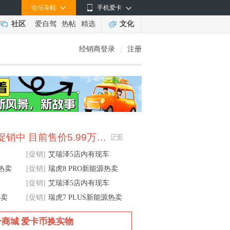
论坛导航
手机爱卡
社区
爱自驾
热帖
精选
文化
经销商登录
|
注册
促销中 目前售价5.99万…
[促销]
艾瑞泽5店内有现车
源热卖
[促销]
瑞虎8 PRO新能源热卖
[促销]
艾瑞泽5店内有现车
热卖
[促销]
瑞虎7 PLUS新能源热卖
分商城 爱卡币换实物