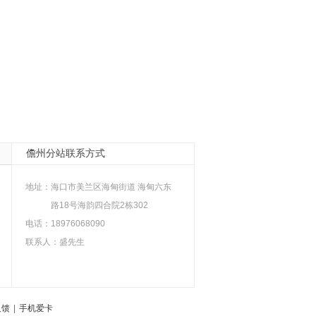
儋州分站联系方式
地址：
海口市美兰区海甸街道 海甸六东
路18号海韵四合院2栋302
电话：18976068090
联系人：盛先生
反馈
|
手机爱卡